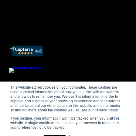
This website stores cookies on your computer. These cookies are
used to collect information about how you interact with our website
and allow us to remember you. We use this information in order to
improve and customize your browsing experience and for analytics
and metrics about our visitors both on this website and other media.
To find out more about the cookies we use, see our Privacy Policy
If you decline, your information won’t be tracked when you visit this
website. A single cookie will be used in your browser to remember
your preference not to be tracked.
© COPYRIGHT IWD 2000 — 2026