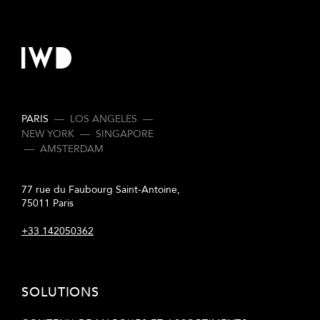
PARIS
—
LOS ANGELES
—
NEW YORK
—
SINGAPORE
—
AMSTERDAM
77 rue du Faubourg Saint-Antoine,
75011 Paris
+33 142050362
SOLUTIONS